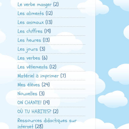
Le verbe manger
(2)
Les aliments
(12)
Les animaux
(13)
Les chiffres
(19)
Les heures
(13)
Les jours
(3)
Les verbes
(6)
Les vêtements
(12)
Matériel à imprimer
(7)
Mes élèves
(24)
Nouvelles
(3)
ON CHANTE!
(19)
OÙ TU HABITES?
(2)
Ressources didactiques sur
internet
(28)