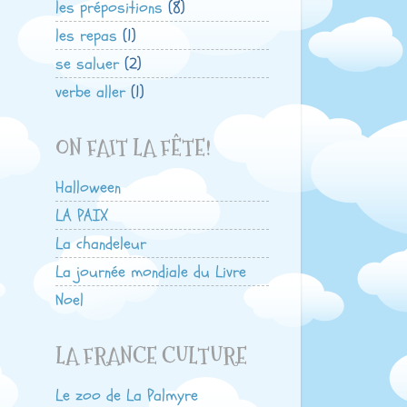
les prépositions
(8)
les repas
(1)
se saluer
(2)
verbe aller
(1)
ON FAIT LA FÊTE!
Halloween
LA PAIX
La chandeleur
La journée mondiale du Livre
Noel
LA FRANCE CULTURE
Le zoo de La Palmyre