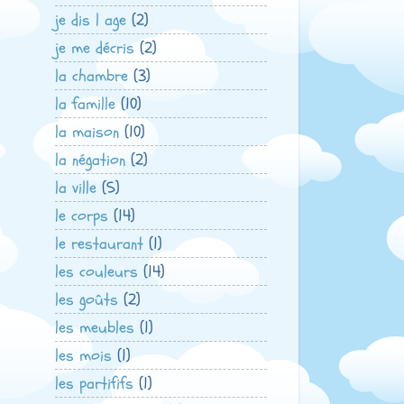
je dis l age
(2)
je me décris
(2)
la chambre
(3)
la famille
(10)
la maison
(10)
la négation
(2)
la ville
(5)
le corps
(14)
le restaurant
(1)
les couleurs
(14)
les goûts
(2)
les meubles
(1)
les mois
(1)
les partififs
(1)