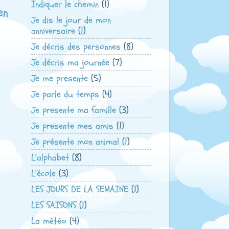
Indiquer le chemin
(1)
en
Je dis le jour de mon
anniversaire
(1)
Je décris des personnes
(8)
Je décris ma journée
(7)
Je me presente
(5)
Je parle du temps
(4)
Je presente ma famille
(3)
Je presente mes amis
(1)
Je présente mon animal
(1)
L'alphabet
(8)
L'école
(3)
LES JOURS DE LA SEMAINE
(1)
LES SAISONS
(1)
La météo
(4)