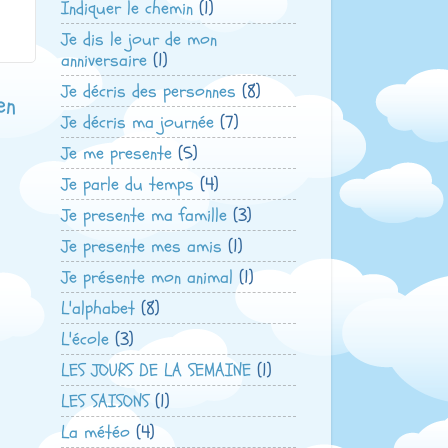
Indiquer le chemin
(1)
Je dis le jour de mon
anniversaire
(1)
Je décris des personnes
(8)
en
Je décris ma journée
(7)
Je me presente
(5)
Je parle du temps
(4)
Je presente ma famille
(3)
Je presente mes amis
(1)
Je présente mon animal
(1)
L'alphabet
(8)
L'école
(3)
LES JOURS DE LA SEMAINE
(1)
LES SAISONS
(1)
La météo
(4)