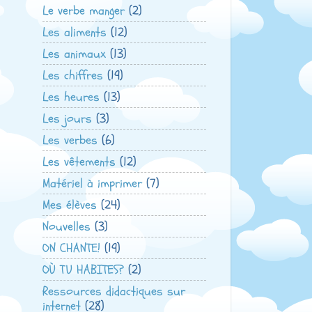
Le verbe manger
(2)
Les aliments
(12)
Les animaux
(13)
Les chiffres
(19)
Les heures
(13)
Les jours
(3)
Les verbes
(6)
Les vêtements
(12)
Matériel à imprimer
(7)
Mes élèves
(24)
Nouvelles
(3)
ON CHANTE!
(19)
OÙ TU HABITES?
(2)
Ressources didactiques sur
internet
(28)