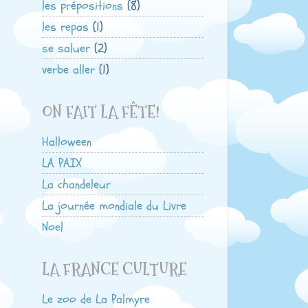
les prépositions
(8)
les repas
(1)
se saluer
(2)
verbe aller
(1)
ON FAIT LA FÊTE!
Halloween
LA PAIX
La chandeleur
La journée mondiale du Livre
Noel
LA FRANCE CULTURE
Le zoo de La Palmyre