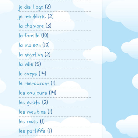
je dis l age
(2)
je me décris
(2)
la chambre
(3)
la famille
(10)
la maison
(10)
la négation
(2)
la ville
(5)
le corps
(14)
le restaurant
(1)
les couleurs
(14)
les goûts
(2)
les meubles
(1)
les mois
(1)
les partififs
(1)