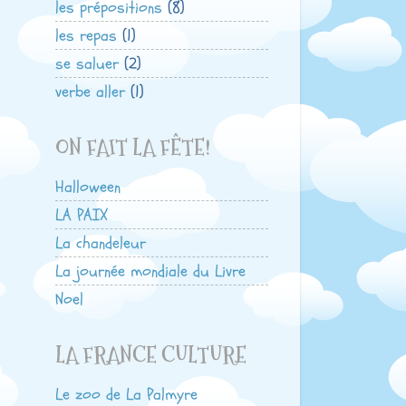
les prépositions
(8)
les repas
(1)
se saluer
(2)
verbe aller
(1)
ON FAIT LA FÊTE!
Halloween
LA PAIX
La chandeleur
La journée mondiale du Livre
Noel
LA FRANCE CULTURE
Le zoo de La Palmyre