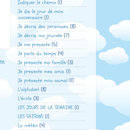
Indiquer le chemin
(1)
Je dis le jour de mon
anniversaire
(1)
Je décris des personnes
(8)
Je décris ma journée
(7)
Je me presente
(5)
Je parle du temps
(4)
en
Je presente ma famille
(3)
Je presente mes amis
(1)
Je présente mon animal
(1)
L'alphabet
(8)
L'école
(3)
LES JOURS DE LA SEMAINE
(1)
LES SAISONS
(1)
La météo
(4)