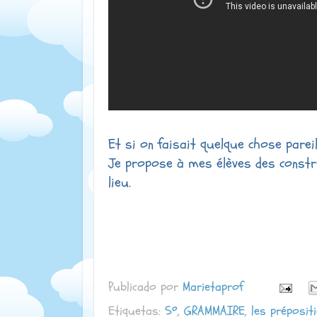
Et si on faisait quelque chose parei
Je propose à mes élèves des constr
lieu.
Publicado por
Marietaprof
Etiquetas:
5º
,
GRAMMAIRE
,
les préposit