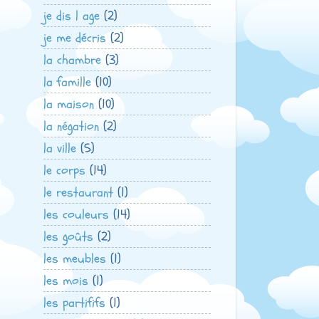
je dis l age
(2)
je me décris
(2)
la chambre
(3)
la famille
(10)
la maison
(10)
la négation
(2)
la ville
(5)
le corps
(14)
le restaurant
(1)
les couleurs
(14)
les goûts
(2)
les meubles
(1)
les mois
(1)
les partififs
(1)