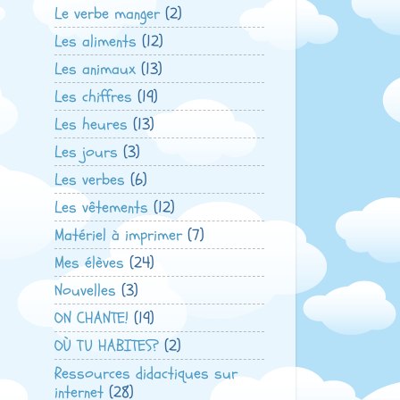
Le verbe manger
(2)
Les aliments
(12)
Les animaux
(13)
Les chiffres
(19)
Les heures
(13)
Les jours
(3)
Les verbes
(6)
Les vêtements
(12)
Matériel à imprimer
(7)
Mes élèves
(24)
Nouvelles
(3)
ON CHANTE!
(19)
OÙ TU HABITES?
(2)
Ressources didactiques sur
internet
(28)