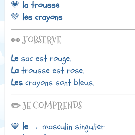
💗
la trousse
💚
les crayons
👀 J’OBSERVE
Le
sac est rouge.
La
trousse est rose.
Les
crayons sont bleus.
✏️ JE COMPRENDS
💙
le
→ masculin singulier