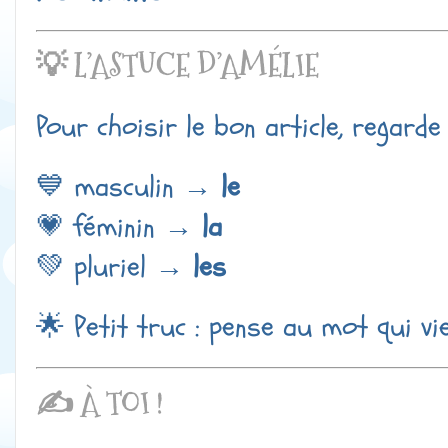
💡 L’ASTUCE D’AMÉLIE
Pour choisir le bon article, regarde
💙 masculin →
le
💗 féminin →
la
💚 pluriel →
les
🌟 Petit truc : pense au mot qui vi
✍️ À TOI !